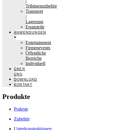
/
Tribünenzubehör
Transport
/
Lagerung
Ersatzteile
ANWENDUNGEN
Entertainment
Firmenevents
Öffentliche
Bereiche
Individuell
ÜBER
UNS
DOWNLOAD
KONTAKT
Produkte
Podeste
Zubehör
Unterkonstruktionen