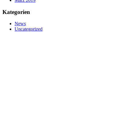
März 2019
Kategorien
News
Uncategorized
nivtec-flexibel Bühnensysteme GmbH
Walter-Freitag-Strasse 31
42899 Remscheid, Germany
info@nivtec.com
Telefon:
+49 (0) 2191 3
85055
Fax: +49 (0) 2191 385088