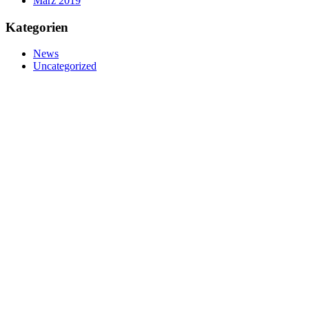
März 2019
Kategorien
News
Uncategorized
nivtec-flexibel Bühnensysteme GmbH
Walter-Freitag-Strasse 31
42899 Remscheid, Germany
info@nivtec.com
Telefon:
+49 (0) 2191 3
85055
Fax: +49 (0) 2191 385088