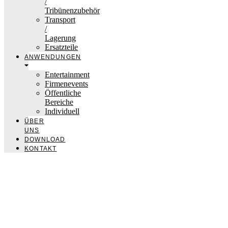
/
Tribünenzubehör
Transport
/
Lagerung
Ersatzteile
ANWENDUNGEN
Entertainment
Firmenevents
Öffentliche
Bereiche
Individuell
ÜBER
UNS
DOWNLOAD
KONTAKT
nivtec-flexibel Bühnensysteme GmbH
Walter-Freitag-Strasse 31
42899 Remscheid, Germany