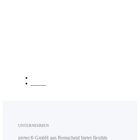
info@nivtec.com
Telefon:
+49 (0) 2191 3
85055
Fax: +49 (0) 2191 385088
Anfahrt
UNTERNEHMEN
nivtec® GmbH aus Remscheid bietet flexible