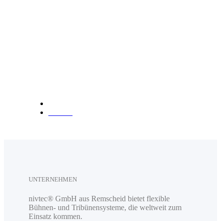
info@nivtec.com
Telefon:
+49 (0) 2191 3
85055
Fax: +49 (0) 2191 385088
Anfahrt
UNTERNEHMEN
nivtec® GmbH aus Remscheid bietet flexible
Bühnen- und Tribünensysteme, die weltweit zum
Einsatz kommen.