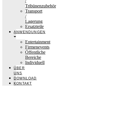
/
Tribünenzubehör
Transport
/
Lagerung
Ersatzteile
ANWENDUNGEN
Entertainment
Firmenevents
Öffentliche
Bereiche
Individuell
ÜBER
UNS
DOWNLOAD
KONTAKT
nivtec-flexibel Bühnensysteme GmbH
Walter-Freitag-Strasse 31
42899 Remscheid, Germany