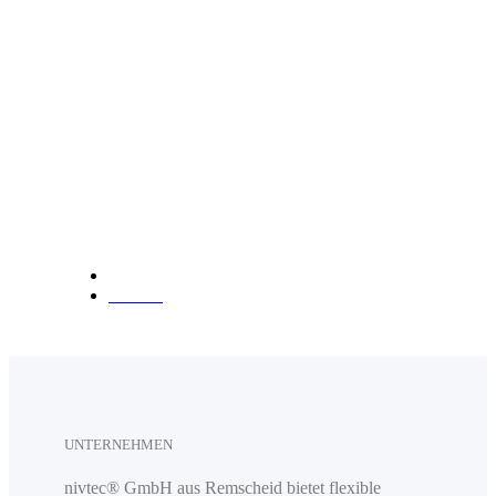
info@nivtec.com
Telefon:
+49 (0) 2191 3
85055
Fax: +49 (0) 2191 385088
Anfahrt
UNTERNEHMEN
nivtec® GmbH aus Remscheid bietet flexible