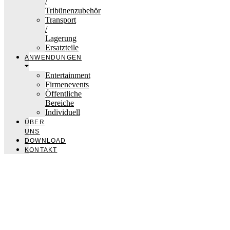
/
Tribünenzubehör
Transport
/
Lagerung
Ersatzteile
ANWENDUNGEN
Entertainment
Firmenevents
Öffentliche
Bereiche
Individuell
ÜBER
UNS
DOWNLOAD
KONTAKT
nivtec-flexibel Bühnensysteme GmbH
Walter-Freitag-Strasse 31
42899 Remscheid, Germany