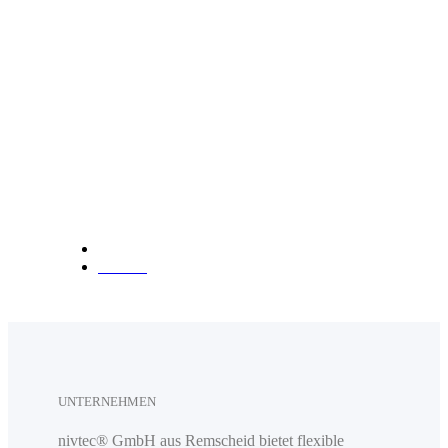
info@nivtec.com
Telefon:
+49 (0) 2191 3
85055
Fax: +49 (0) 2191 385088
Anfahrt
UNTERNEHMEN
nivtec® GmbH aus Remscheid bietet flexible