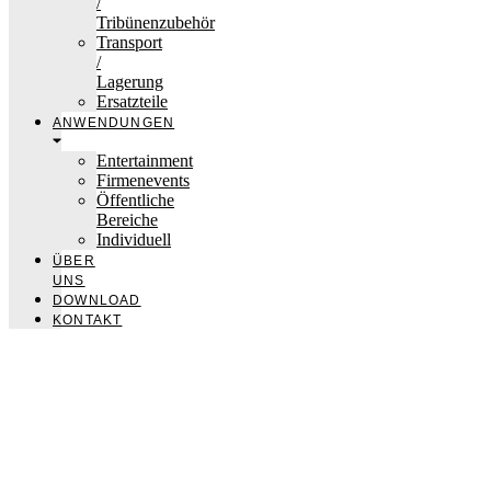
/
Tribünenzubehör
Transport
/
Lagerung
Ersatzteile
ANWENDUNGEN
Entertainment
Firmenevents
Öffentliche
Bereiche
Individuell
ÜBER
UNS
DOWNLOAD
KONTAKT
nivtec-flexibel Bühnensysteme GmbH
Walter-Freitag-Strasse 31
42899 Remscheid, Germany