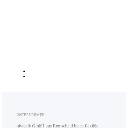
info@nivtec.com
Telefon:
+49 (0) 2191 3
85055
Fax: +49 (0) 2191 385088
Anfahrt
UNTERNEHMEN
nivtec® GmbH aus Remscheid bietet flexible