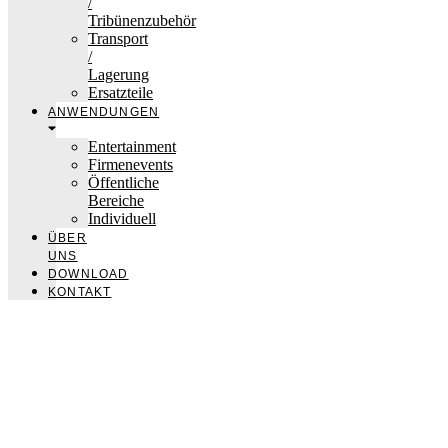
/
Tribünenzubehör
Transport
/
Lagerung
Ersatzteile
ANWENDUNGEN
Entertainment
Firmenevents
Öffentliche
Bereiche
Individuell
ÜBER
UNS
DOWNLOAD
KONTAKT
nivtec-flexibel Bühnensysteme GmbH
Walter-Freitag-Strasse 31
42899 Remscheid, Germany