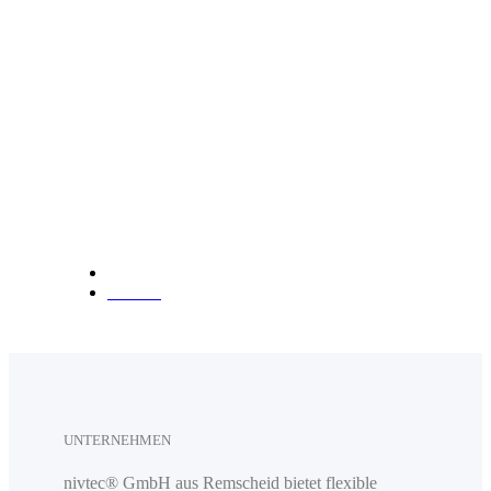
info@nivtec.com
Telefon:
+49 (0) 2191 3
85055
Fax: +49 (0) 2191 385088
Anfahrt
UNTERNEHMEN
nivtec® GmbH aus Remscheid bietet flexible