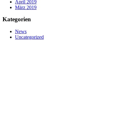
April 2019
März 2019
Kategorien
News
Uncategorized
nivtec-flexibel Bühnensysteme GmbH
Walter-Freitag-Strasse 31
42899 Remscheid, Germany
info@nivtec.com
Telefon:
+49 (0) 2191 3
85055
Fax: +49 (0) 2191 385088