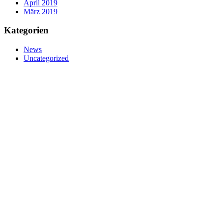
April 2019
März 2019
Kategorien
News
Uncategorized
nivtec-flexibel Bühnensysteme GmbH
Walter-Freitag-Strasse 31
42899 Remscheid, Germany
info@nivtec.com
Telefon:
+49 (0) 2191 3
85055
Fax: +49 (0) 2191 385088