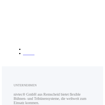
info@nivtec.com
Telefon:
+49 (0) 2191 3
85055
Fax: +49 (0) 2191 385088
Anfahrt
UNTERNEHMEN
nivtec® GmbH aus Remscheid bietet flexible
Bühnen- und Tribünensysteme, die weltweit zum
Einsatz kommen.