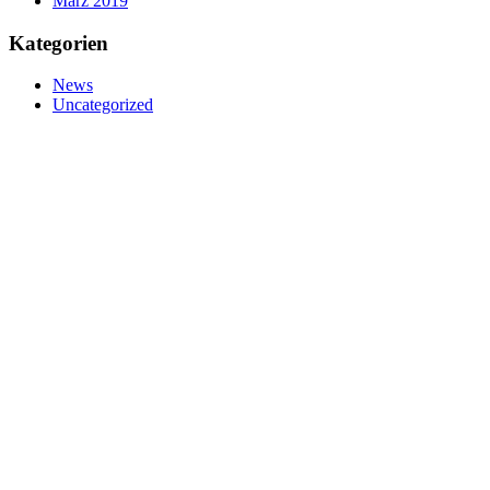
März 2019
Kategorien
News
Uncategorized
nivtec-flexibel Bühnensysteme GmbH
Walter-Freitag-Strasse 31
42899 Remscheid, Germany
info@nivtec.com
Telefon:
+49 (0) 2191 3
85055
Fax: +49 (0) 2191 385088