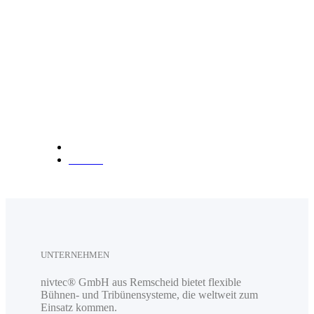
info@nivtec.com
Telefon:
+49 (0) 2191 3
85055
Fax: +49 (0) 2191 385088
Anfahrt
UNTERNEHMEN
nivtec® GmbH aus Remscheid bietet flexible
Bühnen- und Tribünensysteme, die weltweit zum
Einsatz kommen.