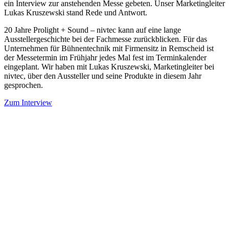
ein Interview zur anstehenden Messe gebeten. Unser Marketingleiter
Lukas Kruszewski stand Rede und Antwort.
20 Jahre Prolight + Sound – nivtec kann auf eine lange
Ausstellergeschichte bei der Fachmesse zurückblicken. Für das
Unternehmen für Bühnentechnik mit Firmensitz in Remscheid ist
der Messetermin im Frühjahr jedes Mal fest im Terminkalender
eingeplant. Wir haben mit Lukas Kruszewski, Marketingleiter bei
nivtec, über den Aussteller und seine Produkte in diesem Jahr
gesprochen.
Zum Interview
nivtec-flexibel Bühnensysteme GmbH
Walter-Freitag-Strasse 31
42899 Remscheid, Germany
info@nivtec.com
Telefon:
+49 (0) 2191 3
85055