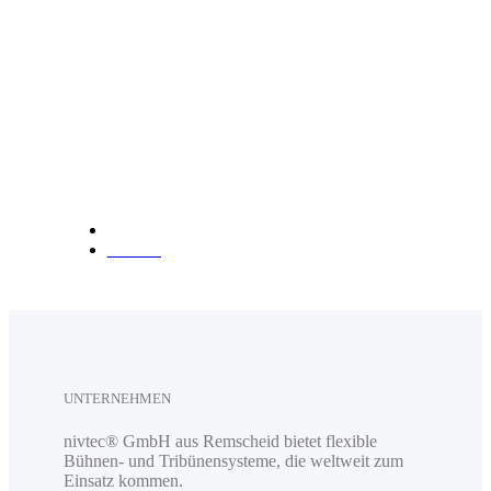
info@nivtec.com
Telefon:
+49 (0) 2191 3
85055
Fax: +49 (0) 2191 385088
Anfahrt
UNTERNEHMEN
nivtec® GmbH aus Remscheid bietet flexible
Bühnen- und Tribünensysteme, die weltweit zum
Einsatz kommen.